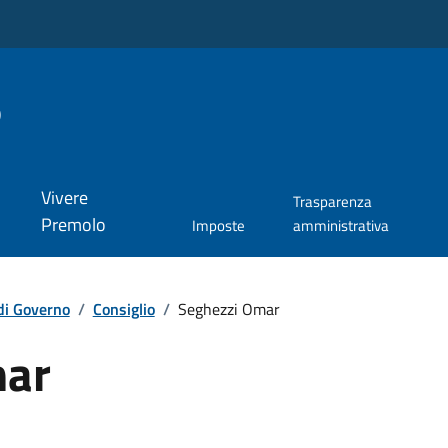
o
Vivere
Trasparenza
Premolo
Imposte
amministrativa
di Governo
/
Consiglio
/
Seghezzi Omar
mar