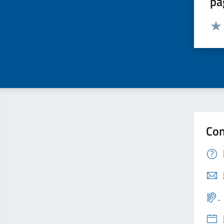
pa
Valut
Valu
Con