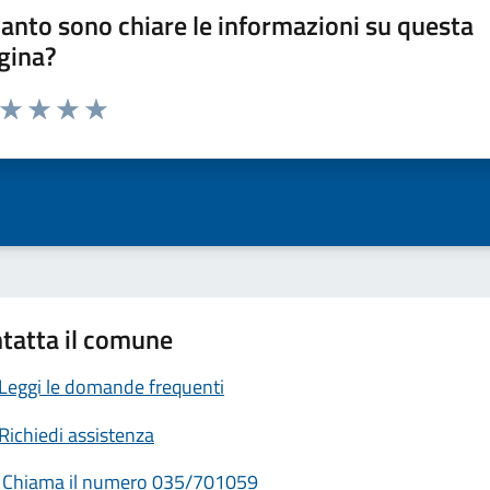
anto sono chiare le informazioni su questa
gina?
a da 1 a 5 stelle la pagina
ta 1 stelle su 5
Valuta 2 stelle su 5
Valuta 3 stelle su 5
Valuta 4 stelle su 5
Valuta 5 stelle su 5
tatta il comune
Leggi le domande frequenti
Richiedi assistenza
Chiama il numero 035/701059