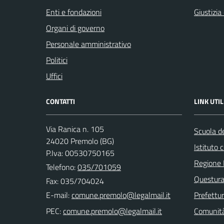
Enti e fondazioni
Giustizia
Organi di governo
Personale amministrativo
Politici
Uffici
CONTATTI
LINK UTIL
Via Ranica n. 105
Scuola de
24020 Premolo (BG)
Istituto
P.Iva: 00530750165
Regione 
Telefono:
035/701059
Questura
Fax: 035/704024
E-mail:
Prefettu
PEC:
Comunità