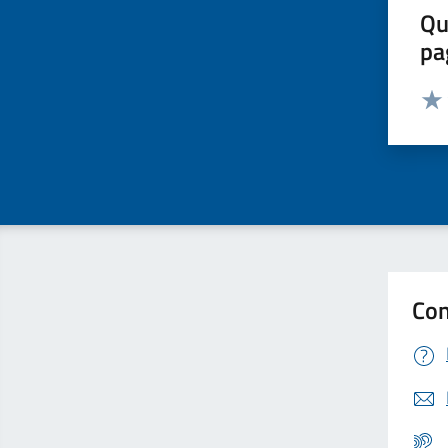
Qu
pa
Valut
Valu
Con