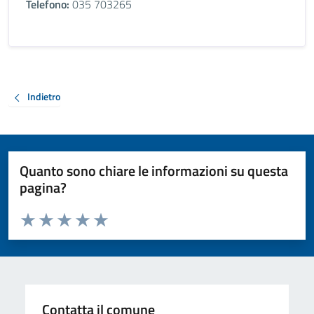
Telefono:
035 703265
Indietro
Quanto sono chiare le informazioni su questa
pagina?
Valuta da 1 a 5 stelle la pagina
Valuta 1 stelle su 5
Valuta 2 stelle su 5
Valuta 3 stelle su 5
Valuta 4 stelle su 5
Valuta 5 stelle su 5
Contatta il comune