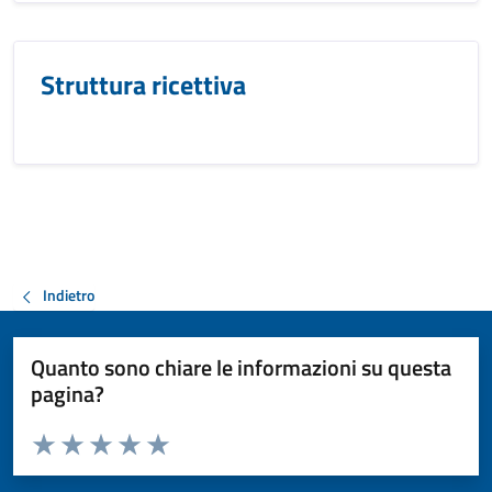
Struttura ricettiva
Indietro
Quanto sono chiare le informazioni su questa
pagina?
Valuta da 1 a 5 stelle la pagina
Valuta 1 stelle su 5
Valuta 2 stelle su 5
Valuta 3 stelle su 5
Valuta 4 stelle su 5
Valuta 5 stelle su 5