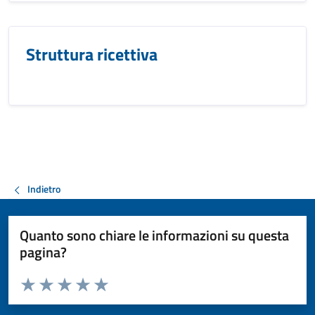
Struttura ricettiva
Indietro
Quanto sono chiare le informazioni su questa
pagina?
Valuta da 1 a 5 stelle la pagina
Valuta 1 stelle su 5
Valuta 2 stelle su 5
Valuta 3 stelle su 5
Valuta 4 stelle su 5
Valuta 5 stelle su 5