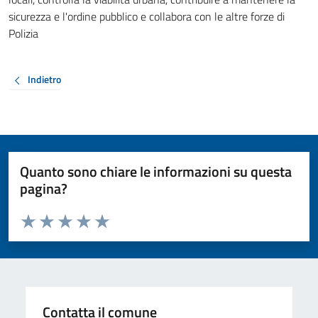
sicurezza e l'ordine pubblico e collabora con le altre forze di
Polizia
Indietro
Quanto sono chiare le informazioni su questa
pagina?
Valuta da 1 a 5 stelle la pagina
Valuta 1 stelle su 5
Valuta 2 stelle su 5
Valuta 3 stelle su 5
Valuta 4 stelle su 5
Valuta 5 stelle su 5
Contatta il comune