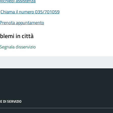
Richiedi assistenza
Chiama il numero 035/701059
Prenota appuntamento
blemi in città
Segnala disservizio
E DI SERVIZIO