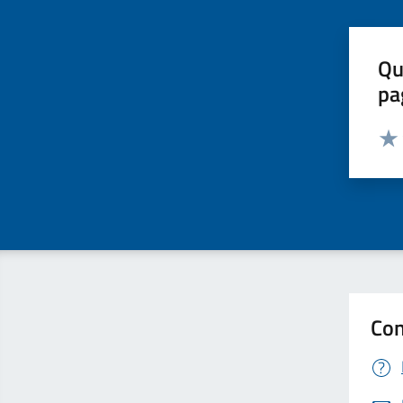
Qu
pa
Valut
Valu
Con