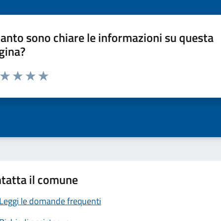
anto sono chiare le informazioni su questa
gina?
a da 1 a 5 stelle la pagina
ta 1 stelle su 5
Valuta 2 stelle su 5
Valuta 3 stelle su 5
Valuta 4 stelle su 5
Valuta 5 stelle su 5
tatta il comune
Leggi le domande frequenti