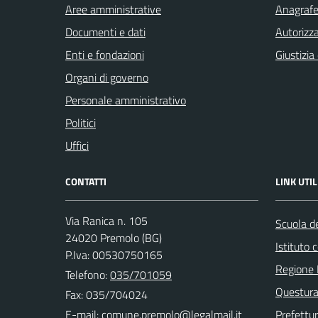
Aree amministrative
Anagrafe 
Documenti e dati
Autorizza
Enti e fondazioni
Giustizia
Organi di governo
Personale amministrativo
Politici
Uffici
CONTATTI
LINK UTIL
Via Ranica n. 105
Scuola de
24020 Premolo (BG)
Istituto
P.Iva: 00530750165
Regione 
Telefono:
035/701059
Questura
Fax: 035/704024
E-mail:
Prefettu