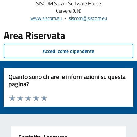
SISCOM S.p.A.- Software House
Cervere (CN)
www.siscom.eu
-
siscom@siscom.eu
Area Riservata
Accedi come dipendente
Quanto sono chiare le informazioni su questa
pagina?
Valuta da 1 a 5 stelle la pagina
Valuta 1 stelle su 5
Valuta 2 stelle su 5
Valuta 3 stelle su 5
Valuta 4 stelle su 5
Valuta 5 stelle su 5