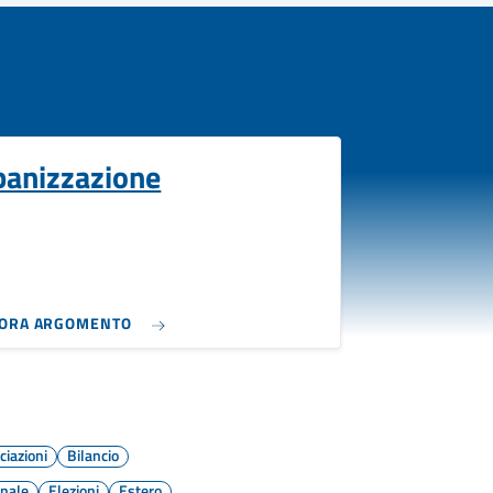
banizzazione
LORA ARGOMENTO
ciazioni
Bilancio
onale
Elezioni
Estero