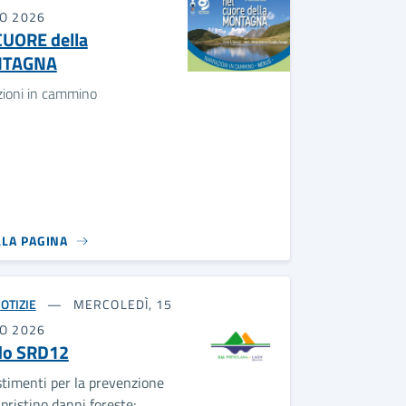
IO 2026
CUORE della
TAGNA
zioni in cammino
LLA PAGINA
OTIZIE
MERCOLEDÌ, 15
IO 2026
do SRD12
stimenti per la prevenzione
ripristino danni foreste: