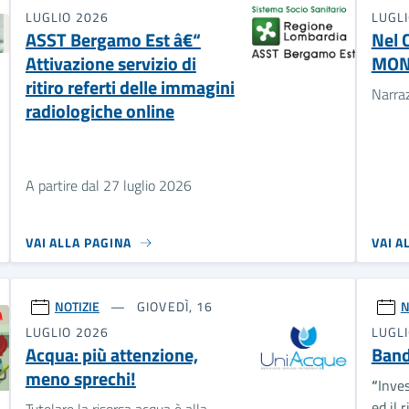
LUGLIO 2026
LUGL
ASST Bergamo Est â€“
Nel 
Attivazione servizio di
MON
ritiro referti delle immagini
Narra
radiologiche online
A partire dal 27 luglio 2026
VAI ALLA PAGINA
VAI A
NOTIZIE
GIOVEDÌ, 16
N
LUGLIO 2026
LUGL
Acqua: più attenzione,
Ban
meno sprechi!
“
Inve
ed il 
Tutelare la risorsa acqua è alla