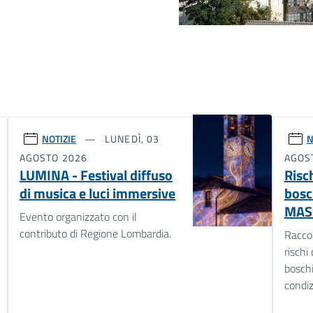
NOTIZIE
LUNEDÌ, 03
N
AGOSTO 2026
AGOS
LUMINA - Festival diffuso
Risc
di musica e luci immersive
bosch
MAS
Evento organizzato con il
contributo di Regione Lombardia.
Raccom
rischi
boschi
condi