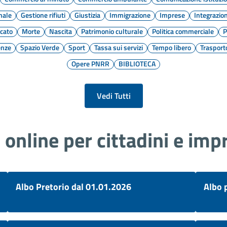
nale
Gestione rifiuti
Giustizia
Immigrazione
Imprese
Integrazion
cato
Morte
Nascita
Patrimonio culturale
Politica commerciale
P
enze
Spazio Verde
Sport
Tassa sui servizi
Tempo libero
Trasport
Opere PNRR
BIBLIOTECA
Vedi Tutti
i online per cittadini e imp
Albo Pretorio dal 01.01.2026
Albo 