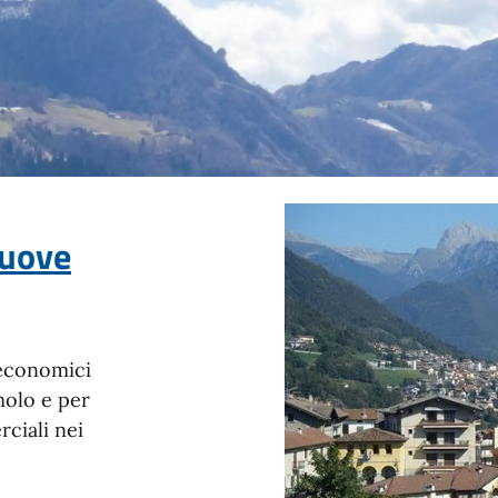
nuove
 economici
molo e per
rciali nei