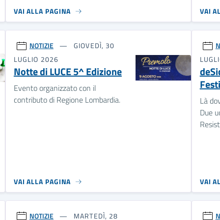
VAI ALLA PAGINA
VAI A
NOTIZIE
GIOVEDÌ, 30
N
LUGLIO 2026
LUGL
Notte di LUCE 5^ Edizione
deSi
Fest
Evento organizzato con il
contributo di Regione Lombardia.
Là dov
Due uo
Resis
VAI ALLA PAGINA
VAI A
NOTIZIE
MARTEDÌ, 28
N