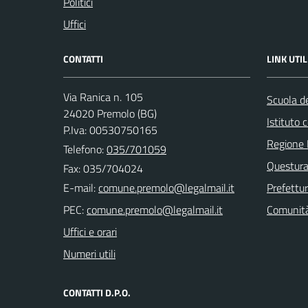
Politici
Uffici
CONTATTI
LINK UTIL
Via Ranica n. 105
Scuola de
24020 Premolo (BG)
Istituto
P.Iva: 00530750165
Regione 
Telefono:
035/701059
Questura
Fax: 035/704024
E-mail:
Prefettu
PEC:
Comunità
Uffici e orari
Numeri utili
CONTATTI D.P.O.