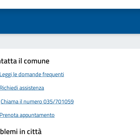
ta 1 stelle su 5
Valuta 2 stelle su 5
Valuta 3 stelle su 5
Valuta 4 stelle su 5
Valuta 5 stelle su 5
tatta il comune
Leggi le domande frequenti
Richiedi assistenza
Chiama il numero 035/701059
Prenota appuntamento
blemi in città