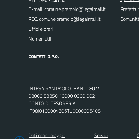
Fax: 035/704024
E-mail:
Prefettu
PEC:
Comunità
Uffici e orari
Numeri utili
CONTATTI D.P.O.
INTESA SAN PAOLO IBAN IT 80 V
03069 53350 10000 0300 002
CONTO DI TESORERIA
IT98I0100004306TU0000005408
Dati monitoraggio
Servizi
C