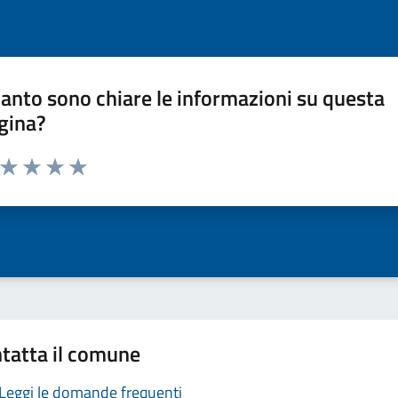
anto sono chiare le informazioni su questa
gina?
a da 1 a 5 stelle la pagina
ta 1 stelle su 5
Valuta 2 stelle su 5
Valuta 3 stelle su 5
Valuta 4 stelle su 5
Valuta 5 stelle su 5
tatta il comune
Leggi le domande frequenti