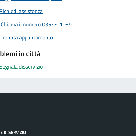
Richiedi assistenza
Chiama il numero 035/701059
Prenota appuntamento
blemi in città
Segnala disservizio
E DI SERVIZIO