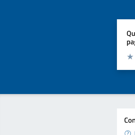
Qu
pa
Valut
Valu
Con