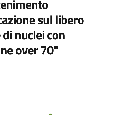
tenimento
ocazione sul libero
 di nuclei con
one over 70"