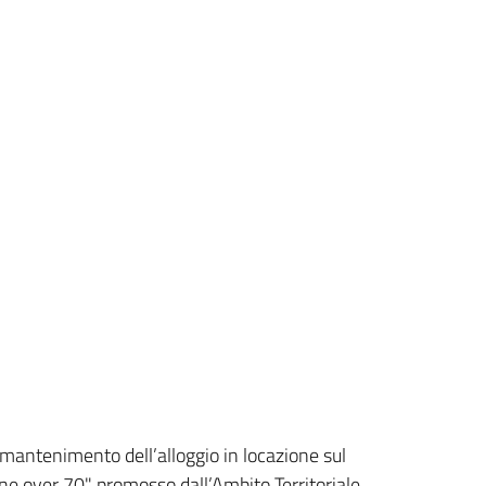
mantenimento dell’alloggio in locazione sul
one over 70" promosso dall’Ambito Territoriale