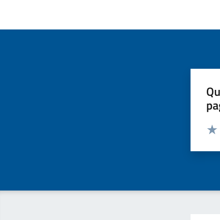
Qu
pa
Valut
Valu