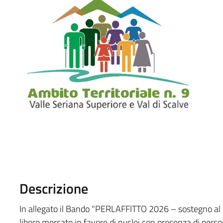
Descrizione
In allegato il Bando "PERLAFFITTO 2026 – sostegno al 
libero mercato in favore di nuclei con presenza di pers