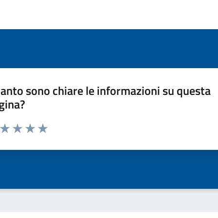
anto sono chiare le informazioni su questa
gina?
a da 1 a 5 stelle la pagina
ta 1 stelle su 5
Valuta 2 stelle su 5
Valuta 3 stelle su 5
Valuta 4 stelle su 5
Valuta 5 stelle su 5