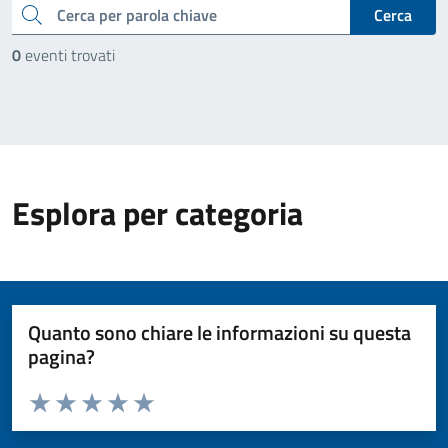
cerca
Cerca
0
eventi trovati
Esplora per categoria
Quanto sono chiare le informazioni su questa
pagina?
Valuta da 1 a 5 stelle la pagina
Valuta 1 stelle su 5
Valuta 2 stelle su 5
Valuta 3 stelle su 5
Valuta 4 stelle su 5
Valuta 5 stelle su 5