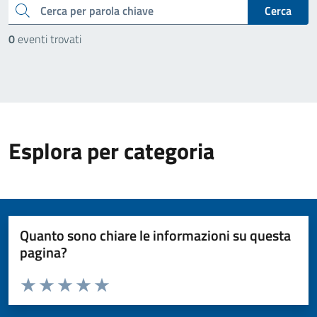
cerca
Cerca
0
eventi trovati
Esplora per categoria
Quanto sono chiare le informazioni su questa
pagina?
Valuta da 1 a 5 stelle la pagina
Valuta 1 stelle su 5
Valuta 2 stelle su 5
Valuta 3 stelle su 5
Valuta 4 stelle su 5
Valuta 5 stelle su 5