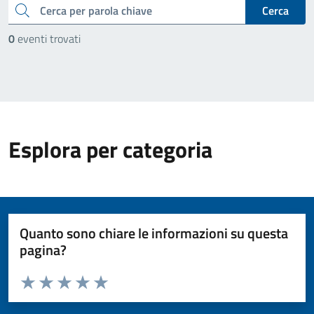
cerca
Cerca
0
eventi trovati
Esplora per categoria
Quanto sono chiare le informazioni su questa
pagina?
Valuta da 1 a 5 stelle la pagina
Valuta 1 stelle su 5
Valuta 2 stelle su 5
Valuta 3 stelle su 5
Valuta 4 stelle su 5
Valuta 5 stelle su 5