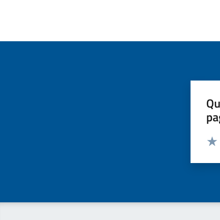
Qu
pa
Valut
Valu