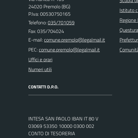
Scuola de
24020 Premolo (BG)
Istituto
P.Iva: 00530750165
Regione 
Telefono:
035/701059
Questura
Fax: 035/704024
E-mail:
Prefettu
PEC:
Comunità
Uffici e orari
Numeri utili
CONTATTI D.P.O.
INTESA SAN PAOLO IBAN IT 80 V
03069 53350 10000 0300 002
CONTO DI TESORERIA