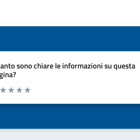
anto sono chiare le informazioni su questa
gina?
a da 1 a 5 stelle la pagina
ta 1 stelle su 5
Valuta 2 stelle su 5
Valuta 3 stelle su 5
Valuta 4 stelle su 5
Valuta 5 stelle su 5