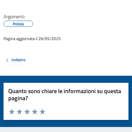
Argomenti:
Polizia
Pagina aggiornata il 26/05/2025
Indietro
Quanto sono chiare le informazioni su questa
pagina?
Valuta da 1 a 5 stelle la pagina
Valuta 1 stelle su 5
Valuta 2 stelle su 5
Valuta 3 stelle su 5
Valuta 4 stelle su 5
Valuta 5 stelle su 5