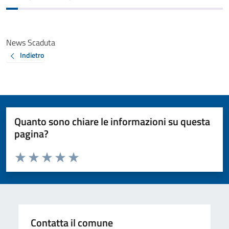
News Scaduta
Indietro
Quanto sono chiare le informazioni su questa
pagina?
Valuta da 1 a 5 stelle la pagina
Valuta 1 stelle su 5
Valuta 2 stelle su 5
Valuta 3 stelle su 5
Valuta 4 stelle su 5
Valuta 5 stelle su 5
Contatta il comune