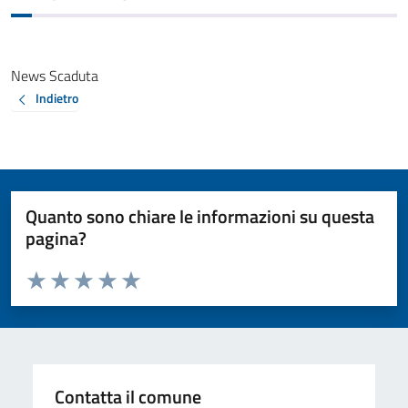
News Scaduta
Indietro
Quanto sono chiare le informazioni su questa
pagina?
Valuta da 1 a 5 stelle la pagina
Valuta 1 stelle su 5
Valuta 2 stelle su 5
Valuta 3 stelle su 5
Valuta 4 stelle su 5
Valuta 5 stelle su 5
Contatta il comune