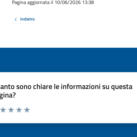
Pagina aggiornata il 10/06/2026 13:38
Indietro
anto sono chiare le informazioni su questa
gina?
a da 1 a 5 stelle la pagina
ta 1 stelle su 5
Valuta 2 stelle su 5
Valuta 3 stelle su 5
Valuta 4 stelle su 5
Valuta 5 stelle su 5