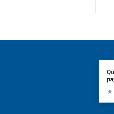
Qu
pa
Valut
Valu