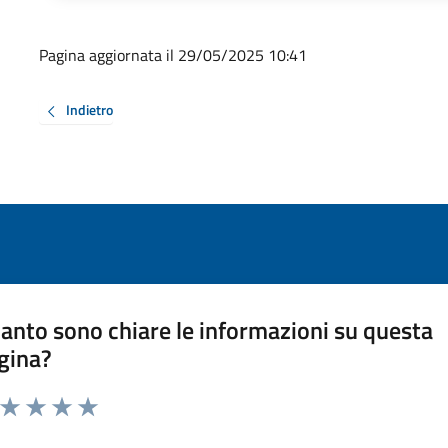
Pagina aggiornata il 29/05/2025 10:41
Indietro
anto sono chiare le informazioni su questa
gina?
a da 1 a 5 stelle la pagina
ta 1 stelle su 5
Valuta 2 stelle su 5
Valuta 3 stelle su 5
Valuta 4 stelle su 5
Valuta 5 stelle su 5