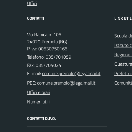
Uffici
CONTATTI
LINK UTIL
Via Ranica n. 105
Scuola de
24020 Premolo (BG)
Istituto
P.Iva: 00530750165
Regione 
Telefono:
035/701059
Questura
Fax: 035/704024
E-mail:
Prefettu
PEC:
Comunità
Uffici e orari
Numeri utili
CONTATTI D.P.O.