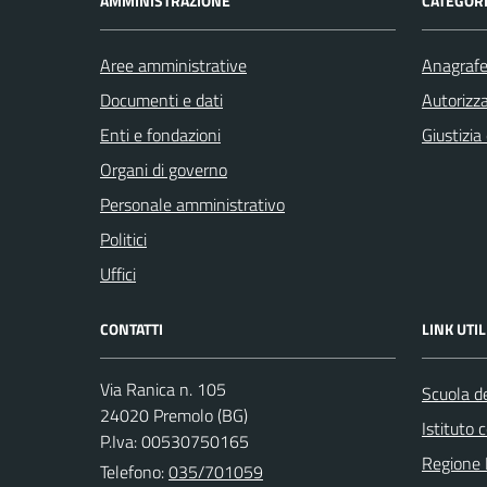
AMMINISTRAZIONE
CATEGORI
Aree amministrative
Anagrafe 
Documenti e dati
Autorizza
Enti e fondazioni
Giustizia
Organi di governo
Personale amministrativo
Politici
Uffici
CONTATTI
LINK UTIL
Via Ranica n. 105
Scuola de
24020 Premolo (BG)
Istituto
P.Iva: 00530750165
Regione 
Telefono:
035/701059