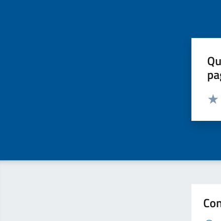
Qu
pa
Valut
Valu
Con