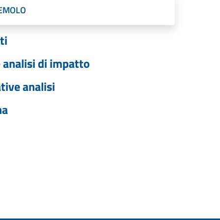
REMOLO
ti
 analisi di impatto
tive analisi
na