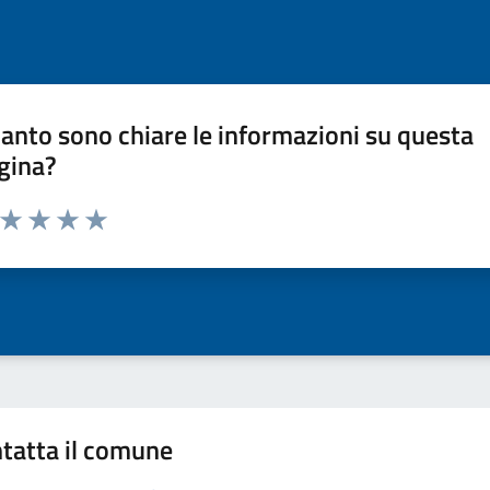
anto sono chiare le informazioni su questa
gina?
a da 1 a 5 stelle la pagina
ta 1 stelle su 5
Valuta 2 stelle su 5
Valuta 3 stelle su 5
Valuta 4 stelle su 5
Valuta 5 stelle su 5
tatta il comune