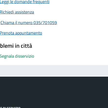
Leggi le domande frequenti
Richiedi assistenza
Chiama il numero 035/701059
Prenota appuntamento
blemi in città
Segnala disservizio