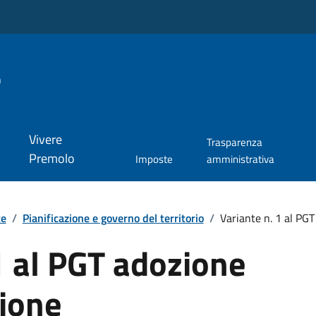
o
Vivere
Trasparenza
Premolo
Imposte
amministrativa
te
/
Pianificazione e governo del territorio
/
Variante n. 1 al PG
1 al PGT adozione
ione