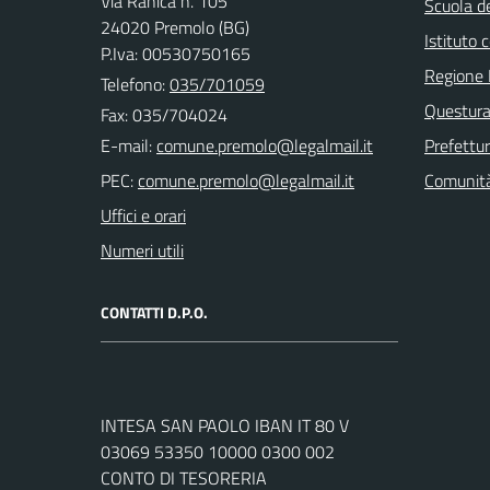
Via Ranica n. 105
Scuola de
24020 Premolo (BG)
Istituto
P.Iva: 00530750165
Regione 
Telefono:
035/701059
Questura
Fax: 035/704024
E-mail:
Prefettu
PEC:
Comunità
Uffici e orari
Numeri utili
CONTATTI D.P.O.
INTESA SAN PAOLO IBAN IT 80 V
03069 53350 10000 0300 002
CONTO DI TESORERIA