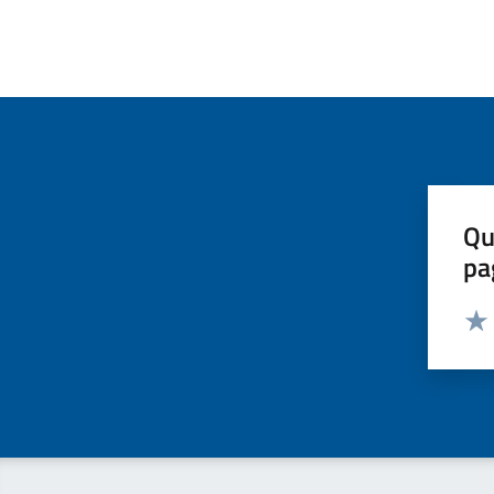
Qu
pa
Valut
Valu