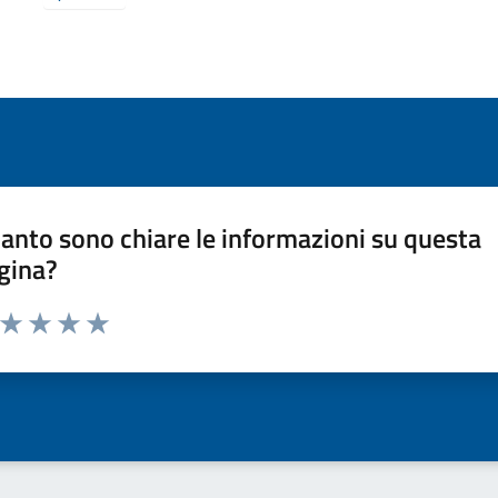
anto sono chiare le informazioni su questa
gina?
a da 1 a 5 stelle la pagina
ta 1 stelle su 5
Valuta 2 stelle su 5
Valuta 3 stelle su 5
Valuta 4 stelle su 5
Valuta 5 stelle su 5