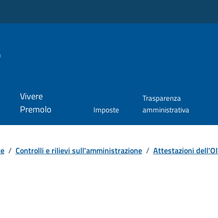
o
Vivere
Trasparenza
Premolo
Imposte
amministrativa
te
/
Controlli e rilievi sull'amministrazione
/
Attestazioni dell'OI