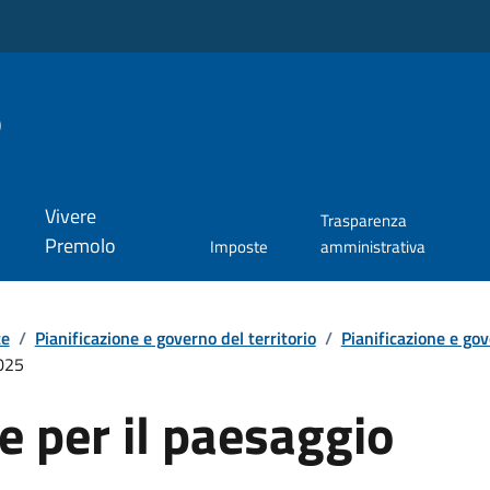
o
Vivere
Trasparenza
Premolo
Imposte
amministrativa
te
/
Pianificazione e governo del territorio
/
Pianificazione e gov
025
 per il paesaggio