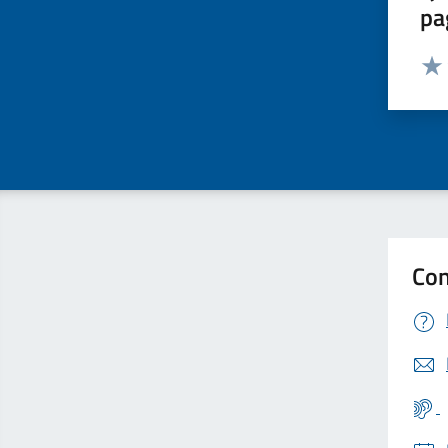
pa
Valut
Valu
Con