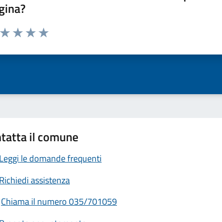
gina?
a da 1 a 5 stelle la pagina
ta 1 stelle su 5
Valuta 2 stelle su 5
Valuta 3 stelle su 5
Valuta 4 stelle su 5
Valuta 5 stelle su 5
tatta il comune
Leggi le domande frequenti
Richiedi assistenza
Chiama il numero 035/701059