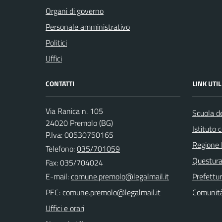
Organi di governo
Personale amministrativo
Politici
Uffici
CONTATTI
LINK UTIL
Via Ranica n. 105
Scuola de
24020 Premolo (BG)
Istituto
P.Iva: 00530750165
Regione 
Telefono:
035/701059
Questura
Fax: 035/704024
E-mail:
Prefettu
PEC:
Comunità
Uffici e orari