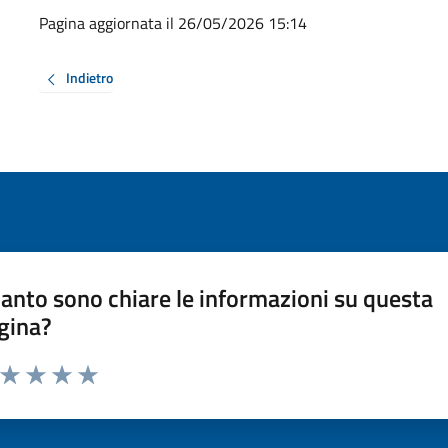
Pagina aggiornata il 26/05/2026 15:14
Indietro
anto sono chiare le informazioni su questa
gina?
a da 1 a 5 stelle la pagina
ta 1 stelle su 5
Valuta 2 stelle su 5
Valuta 3 stelle su 5
Valuta 4 stelle su 5
Valuta 5 stelle su 5