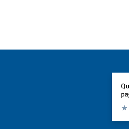
Qu
pa
Valut
Valu