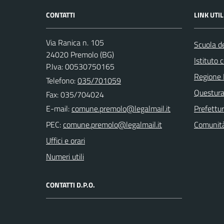
CONTATTI
LINK UTIL
Via Ranica n. 105
Scuola de
24020 Premolo (BG)
Istituto
P.Iva: 00530750165
Regione 
Telefono:
035/701059
Questura
Fax: 035/704024
E-mail:
Prefettu
PEC:
Comunità
Uffici e orari
Numeri utili
CONTATTI D.P.O.