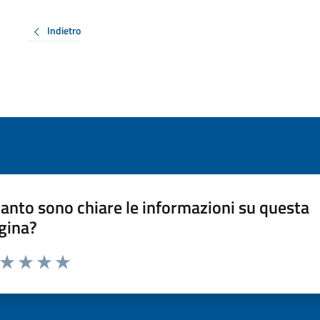
Indietro
anto sono chiare le informazioni su questa
gina?
a da 1 a 5 stelle la pagina
ta 1 stelle su 5
Valuta 2 stelle su 5
Valuta 3 stelle su 5
Valuta 4 stelle su 5
Valuta 5 stelle su 5