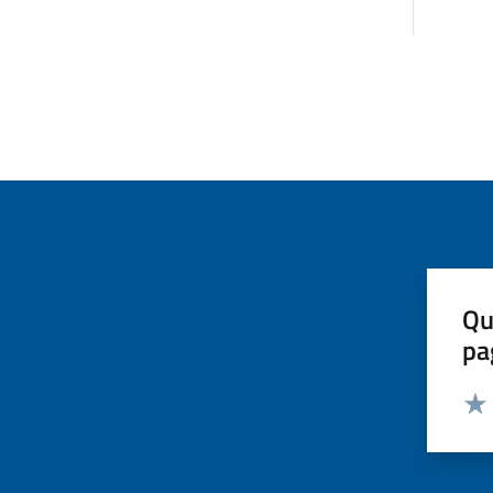
Qu
pa
Valut
Valu