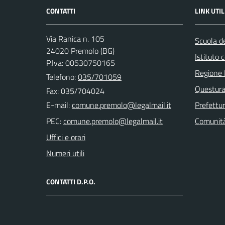
CONTATTI
LINK UTIL
Via Ranica n. 105
Scuola de
24020 Premolo (BG)
Istituto
P.Iva: 00530750165
Regione 
Telefono:
035/701059
Questura
Fax: 035/704024
E-mail:
Prefettu
PEC:
Comunità
Uffici e orari
Numeri utili
CONTATTI D.P.O.