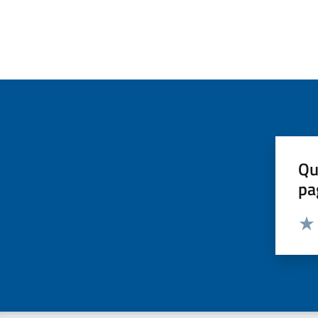
Qu
pa
Valut
Valu