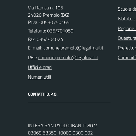
Via Ranica n. 105
Scuola de
24020 Premolo (BG)
Istituto
P.Iva: 00530750165
Regione 
Telefono:
035/701059
Questura
Fax: 035/704024
E-mail:
Prefettu
PEC:
Comunità
Uffici e orari
Numeri utili
CONTATTI D.P.O.
INTESA SAN PAOLO IBAN IT 80 V
03069 53350 10000 0300 002