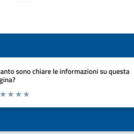
anto sono chiare le informazioni su questa
gina?
a da 1 a 5 stelle la pagina
ta 1 stelle su 5
Valuta 2 stelle su 5
Valuta 3 stelle su 5
Valuta 4 stelle su 5
Valuta 5 stelle su 5