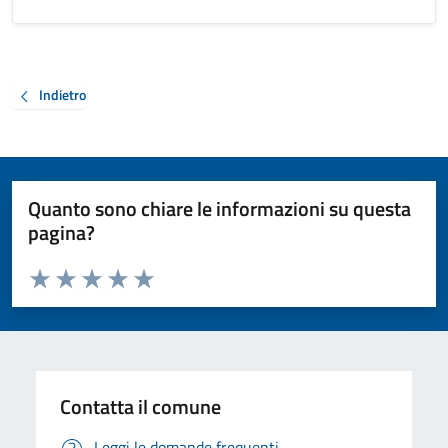
Indietro
Quanto sono chiare le informazioni su questa
pagina?
Valuta da 1 a 5 stelle la pagina
Valuta 1 stelle su 5
Valuta 2 stelle su 5
Valuta 3 stelle su 5
Valuta 4 stelle su 5
Valuta 5 stelle su 5
Contatta il comune
Leggi le domande frequenti