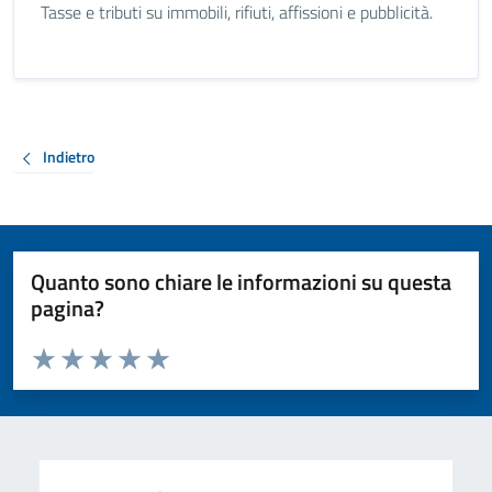
Tasse e tributi su immobili, rifiuti, affissioni e pubblicità.
Indietro
Quanto sono chiare le informazioni su questa
pagina?
Valuta da 1 a 5 stelle la pagina
Valuta 1 stelle su 5
Valuta 2 stelle su 5
Valuta 3 stelle su 5
Valuta 4 stelle su 5
Valuta 5 stelle su 5