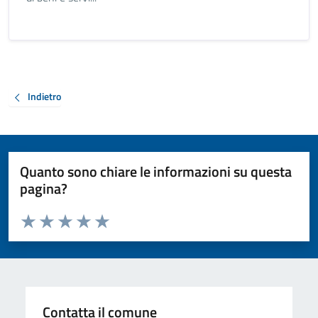
Indietro
Quanto sono chiare le informazioni su questa
pagina?
Valuta da 1 a 5 stelle la pagina
Valuta 1 stelle su 5
Valuta 2 stelle su 5
Valuta 3 stelle su 5
Valuta 4 stelle su 5
Valuta 5 stelle su 5
Contatta il comune